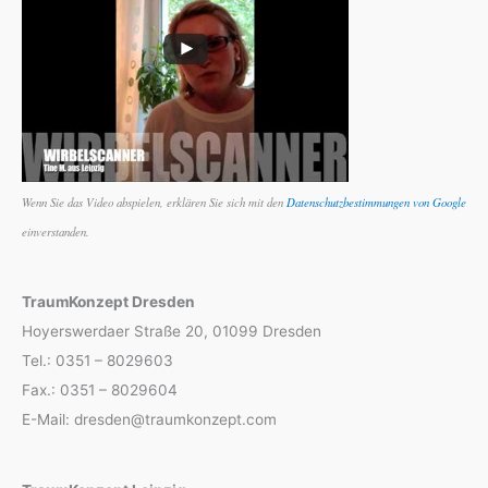
Wenn Sie das Video abspielen, erklären Sie sich mit den
Datenschutzbestimmungen von Google
einverstanden.
TraumKonzept Dresden
Hoyerswerdaer Straße 20, 01099 Dresden
Tel.: 0351 – 8029603
Fax.: 0351 – 8029604
E-Mail: dresden@traumkonzept.com