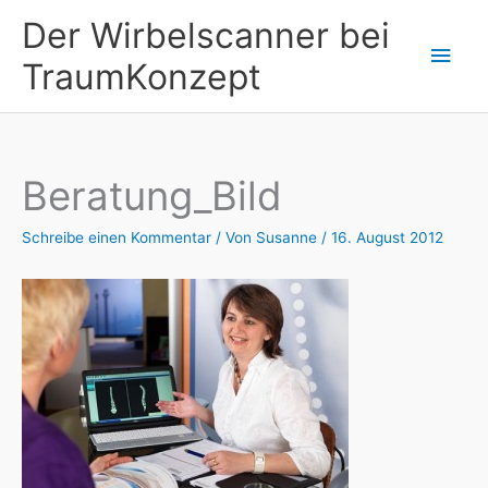
Zum
Der Wirbelscanner bei
Inhalt
Hau
TraumKonzept
springen
Beratung_Bild
Schreibe einen Kommentar
/ Von
Susanne
/
16. August 2012