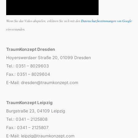
Wenn Sie das Video abspielen, erklären Sie sich mit den
Datenschutzbestimmungen von Google
einverstanden.
TraumKonzept Dresden
Hoyerswerdaer Straße 20, 01099 Dresden
Tel.: 0351 – 8029603
Fax.: 0351 – 8029604
E-Mail: dresden@traumkonzept.com
TraumKonzept Leipzig
Burgstraße 23, 04109 Leipzig
Tel.: 0341 – 2125808
Fax.: 0341 – 2125807
E-Mail: leipzig@traumkonzept.com